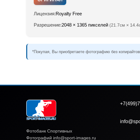
Лицензия:
Royalty Free
Разрешение:
2048 × 1365 пикселей
(21.7см × 14.4
*Покупая, Вы приобретаете фотографию без копирайтов
+7(499)7
info@spo
Фотобанк Спортивных
Фотографий info@sport-images.ru