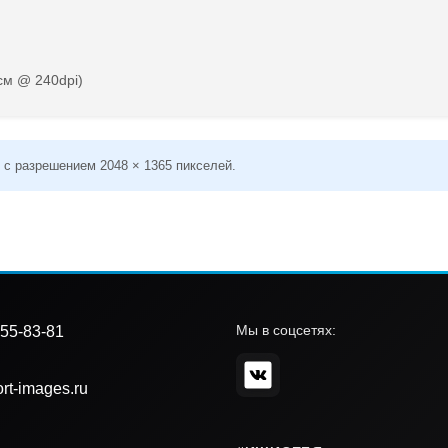
см @ 240dpi)
 с разрешением 2048 × 1365 пикселей.
Мы в соцсетях:
55-83-81
rt-images.ru