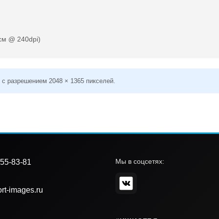
см @ 240dpi)
 с разрешением 2048 × 1365 пикселей.
Мы в соцсетях:
55-83-81
rt-images.ru