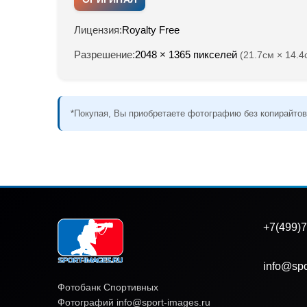
Лицензия:
Royalty Free
Разрешение:
2048 × 1365 пикселей
(21.7см × 14.4
*Покупая, Вы приобретаете фотографию без копирайтов
+7(499)7
info@spo
Фотобанк Спортивных
Фотографий info@sport-images.ru