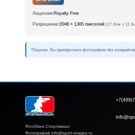
Лицензия:
Royalty Free
Разрешение:
2048 × 1365 пикселей
(17.3см × 11.6
*Покупая, Вы приобретаете фотографию без копирайтов
+7(499)7
info@spo
Фотобанк Спортивных
Фотографий info@sport-images.ru