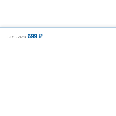
699 ₽
ВЕСЬ PACK:
+7(499)7
info@spo
Фотобанк Спортивных
Фотографий info@sport-images.ru