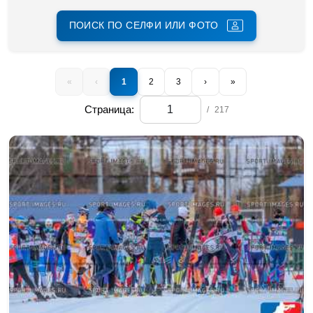
ПОИСК ПО СЕЛФИ ИЛИ ФОТО
«
‹
1
2
3
›
»
Страница:
/
217