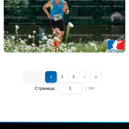
«
‹
1
2
3
›
»
Страница:
/
599