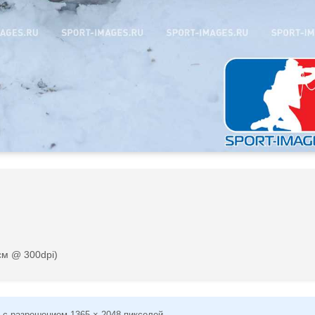
см @ 300dpi)
 с разрешением 1365 × 2048 пикселей.