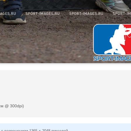
см @ 300dpi)
 с разрешением 1365 × 2048 пикселей.