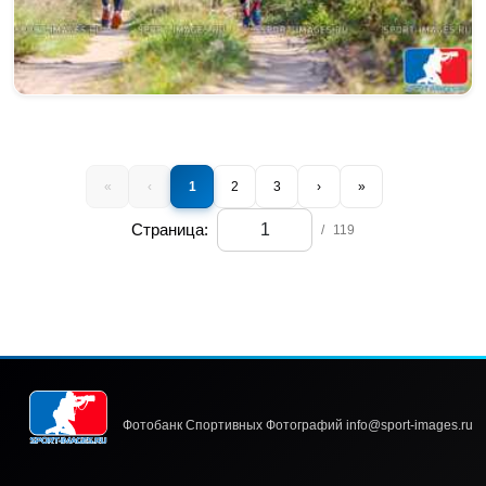
«
‹
1
2
3
›
»
Страница:
/
119
Фотобанк Спортивных Фотографий info@sport-images.ru