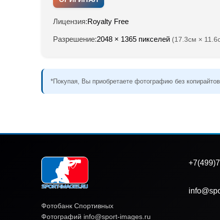
Лицензия:
Royalty Free
Разрешение:
2048 × 1365 пикселей
(17.3см × 11.6
*Покупая, Вы приобретаете фотографию без копирайтов
+7(499)7
info@spo
Фотобанк Спортивных
Фотографий info@sport-images.ru