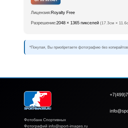
Лицензия:
Royalty Free
Разрешение:
2048 × 1365 пикселей
(17.3см × 11.6
*Покупая, Вы приобретаете фотографию без копирайтов
+7(499)7
info@spo
Фотобанк Спортивных
Фотографий info@sport-images.ru