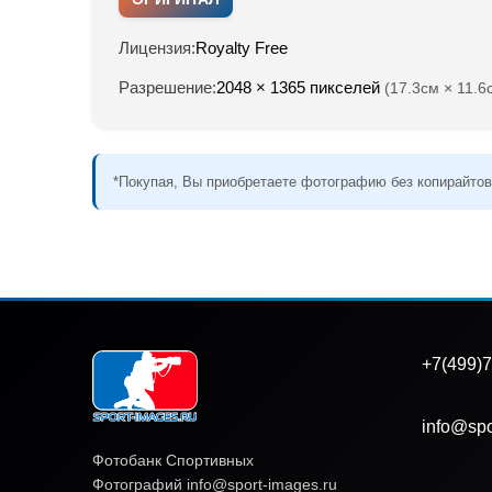
Лицензия:
Royalty Free
Разрешение:
2048 × 1365 пикселей
(17.3см × 11.6
*Покупая, Вы приобретаете фотографию без копирайтов
+7(499)7
info@spo
Фотобанк Спортивных
Фотографий info@sport-images.ru