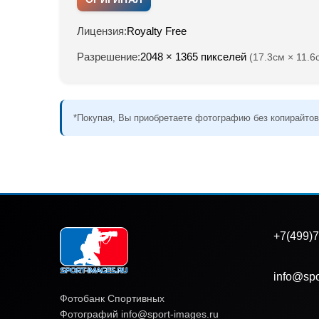
Лицензия:
Royalty Free
Разрешение:
2048 × 1365 пикселей
(17.3см × 11.6
*Покупая, Вы приобретаете фотографию без копирайтов
+7(499)7
info@spo
Фотобанк Спортивных
Фотографий info@sport-images.ru