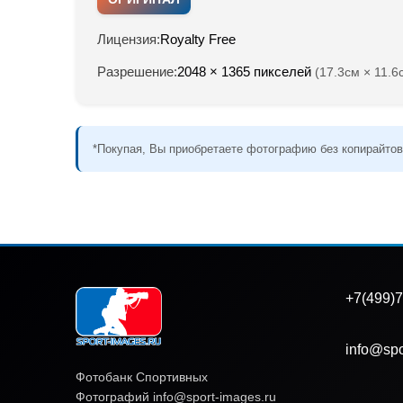
Лицензия:
Royalty Free
Разрешение:
2048 × 1365 пикселей
(17.3см × 11.6
*Покупая, Вы приобретаете фотографию без копирайтов
+7(499)7
info@spo
Фотобанк Спортивных
Фотографий info@sport-images.ru