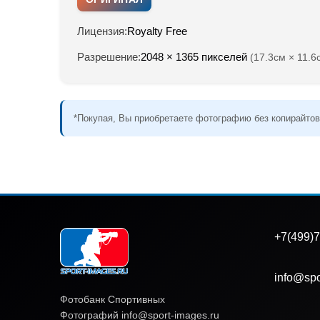
Лицензия:
Royalty Free
Разрешение:
2048 × 1365 пикселей
(17.3см × 11.6
*Покупая, Вы приобретаете фотографию без копирайтов
+7(499)7
info@spo
Фотобанк Спортивных
Фотографий info@sport-images.ru