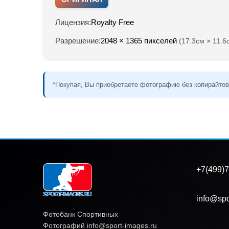
Лицензия:
Royalty Free
Разрешение:
2048 × 1365 пикселей
(17.3см × 11.6
*Покупая, Вы приобретаете фотографию без копирайтов
+7(499)7
info@spo
Фотобанк Спортивных
Фотографий info@sport-images.ru