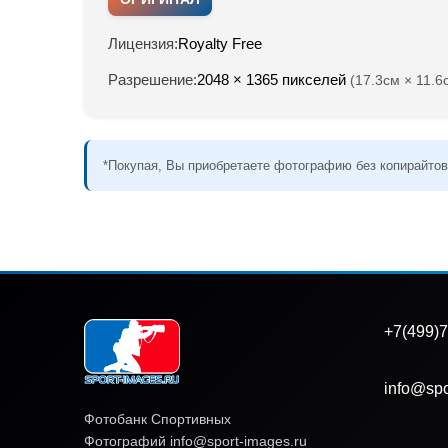
Лицензия:
Royalty Free
Разрешение:
2048 × 1365 пикселей
(17.3см × 11.6
*Покупая, Вы приобретаете фотографию без копирайтов
+7(499)7
info@spo
Фотобанк Спортивных
Фотографий info@sport-images.ru