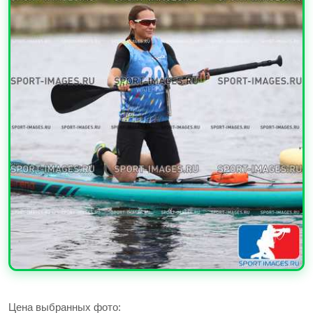
УВЕЛИЧИТЬ
Цена выбранных фото: