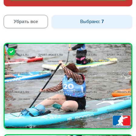
Убрать все
Выбрано:
7
УВЕЛИЧИТЬ