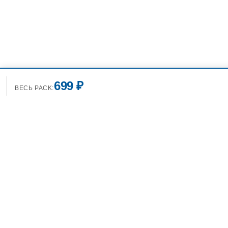
699 ₽
ВЕСЬ PACK:
+7(499)7
info@spo
Фотобанк Спортивных