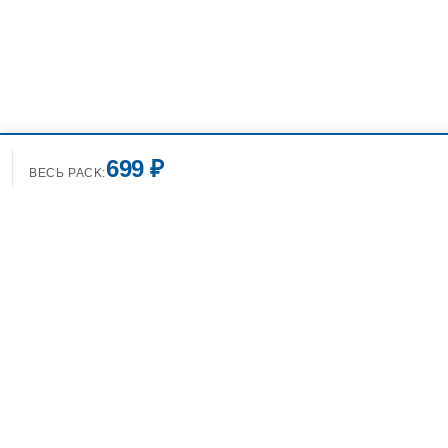
699 ₽
ВЕСЬ PACK:
+7(499)7
info@spo
Фотобанк Спортивных