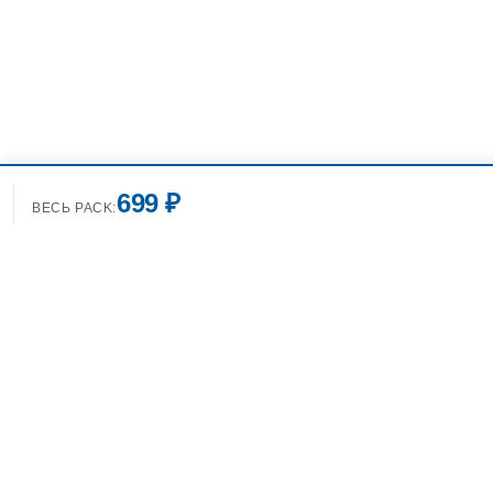
699 ₽
ВЕСЬ PACK:
+7(499)7
info@spo