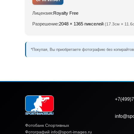
Лицензия:
Royalty Free
Разрешение:
2048 × 1365 пикселей
(17.3см × 11.6
*Покупая, Вы приобретаете фотографию без копирайтов
+7(499)7
info@spo
Фотобанк Спортивных
Фотографий info@sport-images.ru