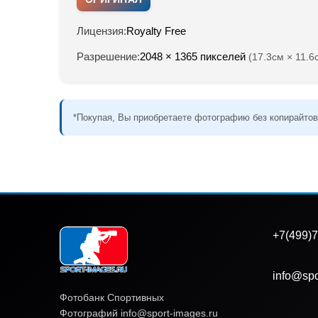
Лицензия:
Royalty Free
Разрешение:
2048 × 1365 пикселей
(17.3см × 11.6
*Покупая, Вы приобретаете фотографию без копирайтов
+7(499)7
info@spo
Фотобанк Спортивных
Фотографий info@sport-images.ru