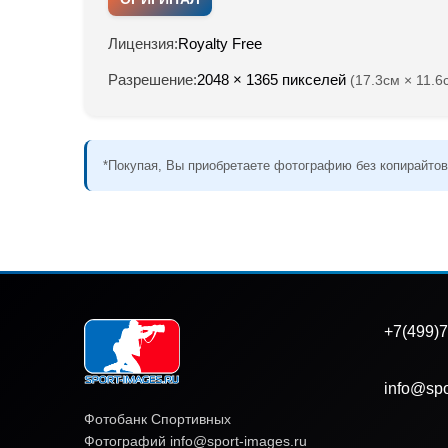
Лицензия:
Royalty Free
Разрешение:
2048 × 1365 пикселей
(17.3см × 11.6
*Покупая, Вы приобретаете фотографию без копирайтов
+7(499)7
info@spo
Фотобанк Спортивных
Фотографий info@sport-images.ru