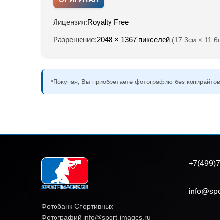
Лицензия:
Royalty Free
Разрешение:
2048 × 1367 пикселей
(17.3см × 11.6
*Покупая, Вы приобретаете фотографию без копирайтов
+7(499)7
info@spo
Фотобанк Спортивных
Фотографий info@sport-images.ru