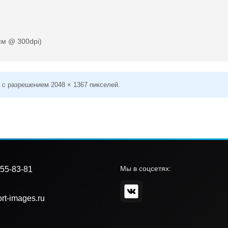
см @ 300dpi)
 с разрешением 2048 × 1367 пикселей.
Мы в соцсетях:
55-83-81
rt-images.ru