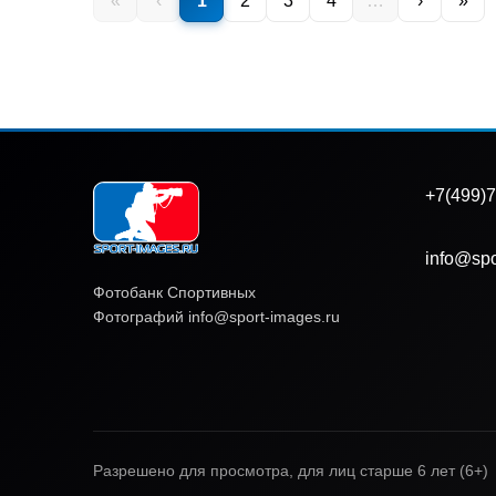
«
‹
1
2
3
4
…
›
»
+7(499)7
info@spo
Фотобанк Спортивных
Фотографий info@sport-images.ru
Разрешено для просмотра, для лиц старше 6 лет (6+)