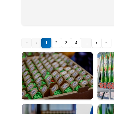
«
‹
1
2
3
4
…
›
»