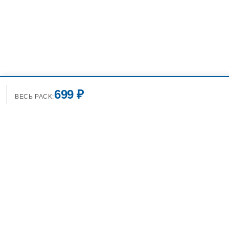
699 ₽
ВЕСЬ PACK:
+7(499)7
info@spo