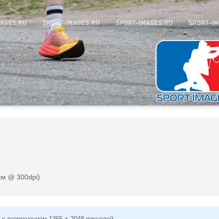
см @ 300dpi)
 с разрешением 1365 × 2048 пикселей.