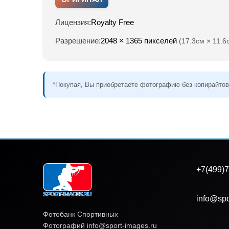
Лицензия:
Royalty Free
Разрешение:
2048 × 1365 пикселей
(17.3см × 11.6
*Покупая, Вы приобретаете фотографию без копирайтов
+7(499)7
info@spo
Фотобанк Спортивных
Фотографий info@sport-images.ru