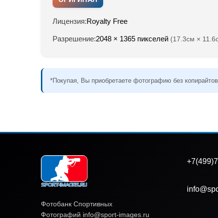
Лицензия:
Royalty Free
Разрешение:
2048 × 1365 пикселей
(17.3см × 11.6
*Покупая, Вы приобретаете фотографию без копирайтов
+7(499)7
info@spo
Фотобанк Спортивных
Фотографий info@sport-images.ru