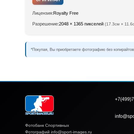
Лицензия:
Royalty Free
Разрешение:
2048 × 1365 пикселей
(17.3см × 11.6
*Покупая, Вы приобретаете фотографию без копирайтов
+7(499)7
info@spo
Фотобанк Спортивных
Фотографий info@sport-images.ru