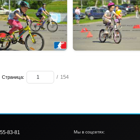
Страница:
/
154
Мы в соцсетях:
55-83-81