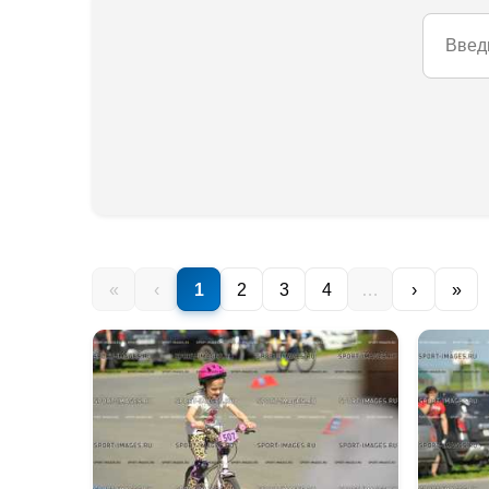
«
‹
1
2
3
4
…
›
»