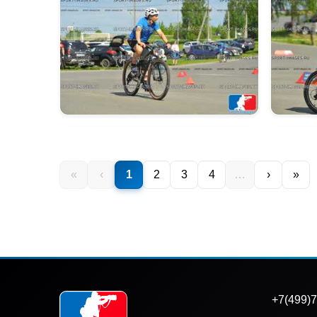
«
‹
1
2
3
4
…
›
»
+7(499)7