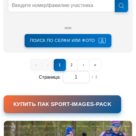
или
ПОИСК ПО СЕЛФИ ИЛИ ФОТО
«
‹
1
2
›
»
Страница:
/
2
КУПИТЬ ПАК SPORT-IMAGES-PACK