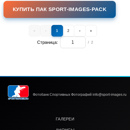
КУПИТЬ ПАК SPORT-IMAGES-PACK
«
‹
1
2
›
»
Страница:
/
2
Фотобанк Спортивных Фотографий info@sport-images.ru
ГАЛЕРЕИ