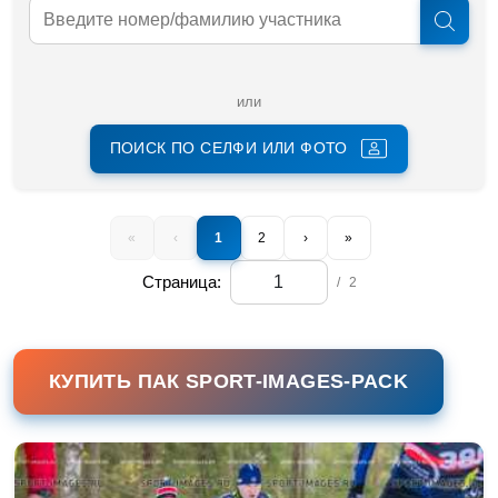
или
ПОИСК ПО СЕЛФИ ИЛИ ФОТО
«
‹
1
2
›
»
Страница:
/
2
КУПИТЬ ПАК SPORT-IMAGES-PACK