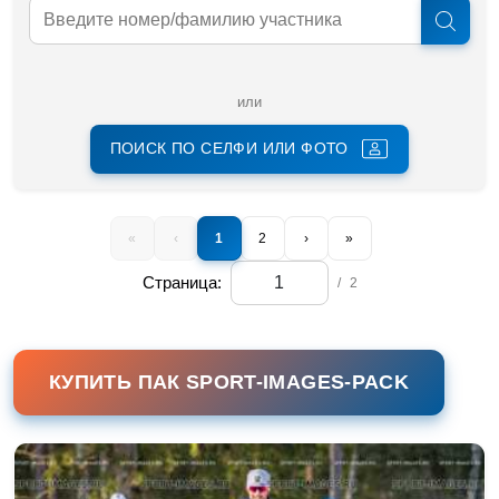
или
ПОИСК ПО СЕЛФИ ИЛИ ФОТО
«
‹
1
2
›
»
Страница:
/
2
КУПИТЬ ПАК SPORT-IMAGES-PACK