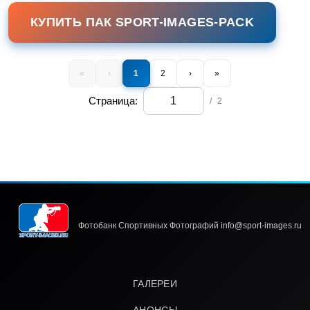
КУПИТЬ ПАК SPORT-IMAGES-PACK
«
‹
1
2
›
»
Страница:
/
2
Фотобанк Спортивных Фотографий info@sport-images.ru
ГАЛЕРЕИ