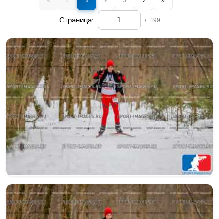
«
‹
1
2
3
›
»
Страница:
/
199