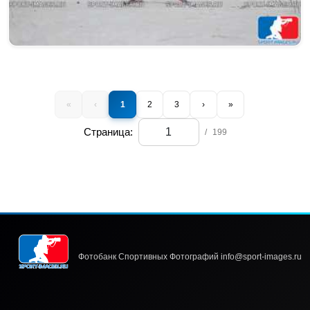
«
‹
1
2
3
›
»
Страница:
/
199
Фотобанк Спортивных Фотографий info@sport-images.ru