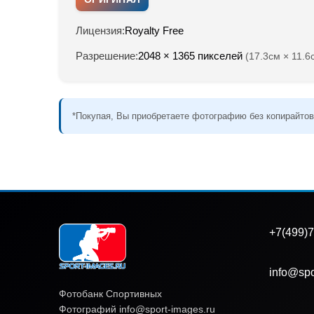
Лицензия:
Royalty Free
Разрешение:
2048 × 1365 пикселей
(17.3см × 11.6
*Покупая, Вы приобретаете фотографию без копирайтов
+7(499)7
info@spo
Фотобанк Спортивных
Фотографий info@sport-images.ru