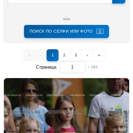
или
ПОИСК ПО СЕЛФИ ИЛИ ФОТО
«
‹
1
2
3
›
»
Страница:
/
243