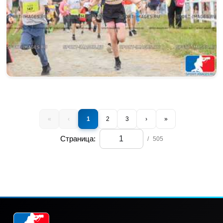
«
‹
1
2
3
›
»
Страница:
/
505