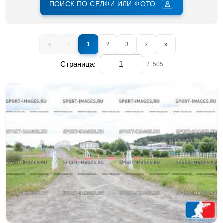
ПОИСК ПО СЕЛФИ ИЛИ ФОТО
«
‹
1
2
3
›
»
Страница:
/
505