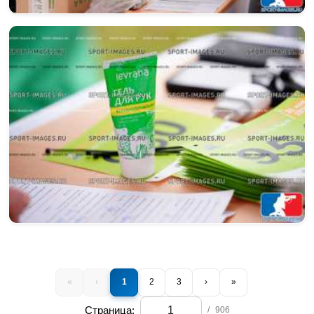
«
‹
1
2
3
›
»
Страница:
/
906