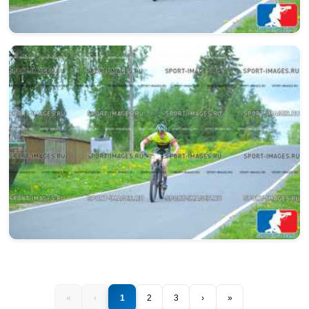
«
‹
1
2
3
›
»