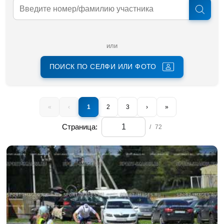
или
ПОИСК ПО СЕЛФИ ИЛИ ФОТО
«
‹
1
2
3
›
»
Страница:
/
72