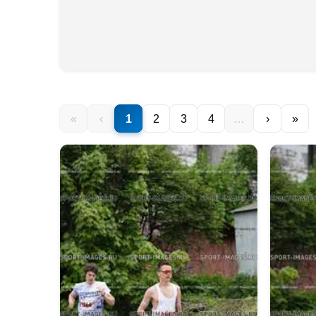
«
‹
1
2
3
4
…
›
»