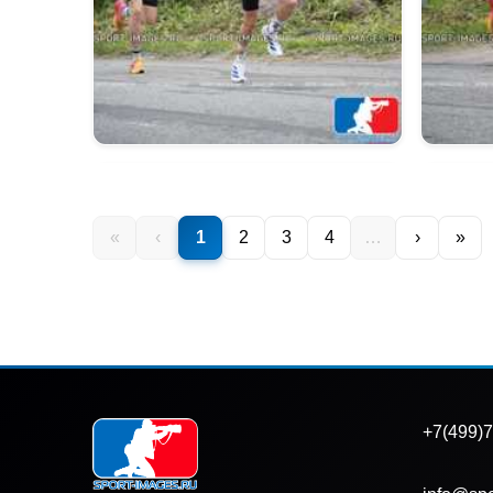
«
‹
1
2
3
4
…
›
»
+7(499)7